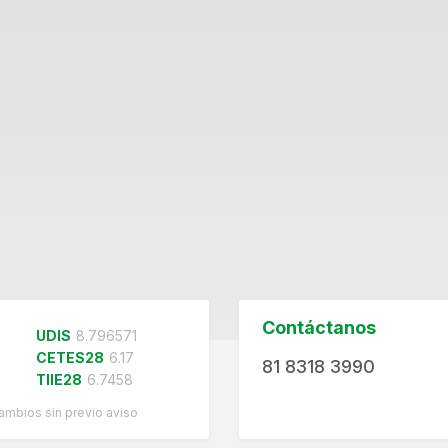
Contáctanos
UDIS
8.796571
CETES28
6.17
81 8318 3990
TIIE28
6.7458
cambios sin previo aviso