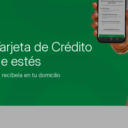
a alguno de
roductos?