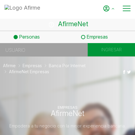
AfirmeNet
Personas
Empresas
Afirme
Empresas
Banca Por Internet
AfirmeNet Empresas
EMPRESAS
AfirmeNet
Empodera a tu negocio con la mejor experiencia bancaria.