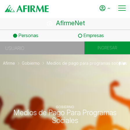
AfirmeNet
Personas
Empresas
Afirme
Gobierno
Medios de pago para programas sociales
GOBIERNO
Medios de Pago Para Programas
Sociales