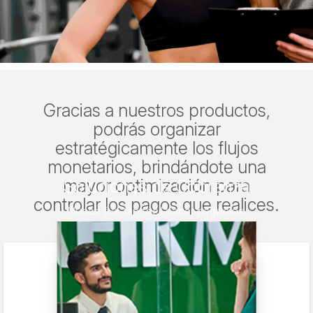
Gracias a nuestros productos,
podrás organizar
estratégicamente los flujos
monetarios, brindándote una
mayor optimización para
Soluciones de Cobranza
controlar los pagos que realices.
Nunca fue tan fácil hacer negocios.