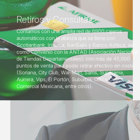
Retiros y Consultas
Contamos con una amplia red de 6900 cajeros
automáticos con la alianza que se tiene con
Scotianbank, Inbursa, BanBajío y Banco Azteca, así
como Convenio con la ANTAD (Asociación Nacional
de Tiendas Departamentales): con más de 45,000
puntos de venta para poder retirar efectivo sin costo
(Soriana, City Club, Wal-Mart, Sams, Superama,
Aurrera, Vips, El Portón, Suburbia, Office Depot,
Comercial Mexicana, entre otros).