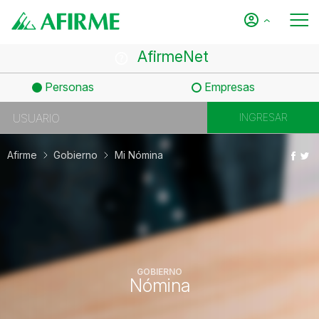
AfirmeNet
Personas
Empresas
Afirme
Gobierno
Mi Nómina
GOBIERNO
Nómina