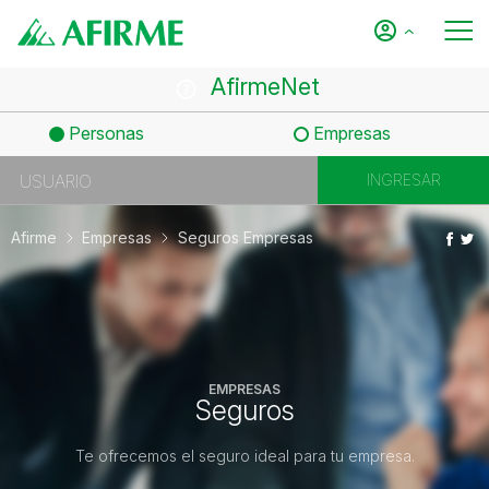
AfirmeNet
Personas
Empresas
Afirme
Empresas
Seguros Empresas
EMPRESAS
Seguros
Te ofrecemos el seguro ideal para tu empresa.