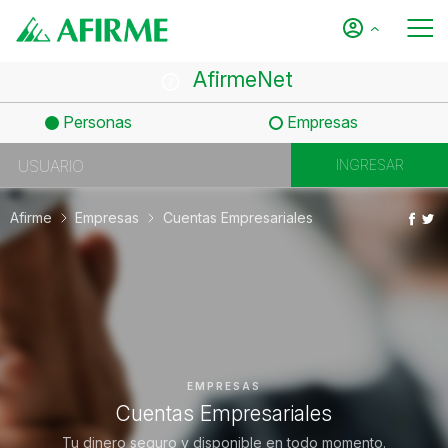
AfirmeNet
Personas
Empresas
Afirme
Empresas
Cuentas Empresariales
EMPRESAS
Cuentas Empresariales
Tu dinero seguro y disponible en todo momento.