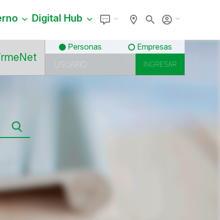
erno
Digital Hub
Personas
Empresas
irmeNet