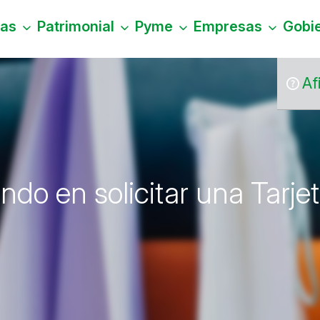
nas
Patrimonial
Pyme
Empresas
Gobi
Af
do en solicitar una Tarje