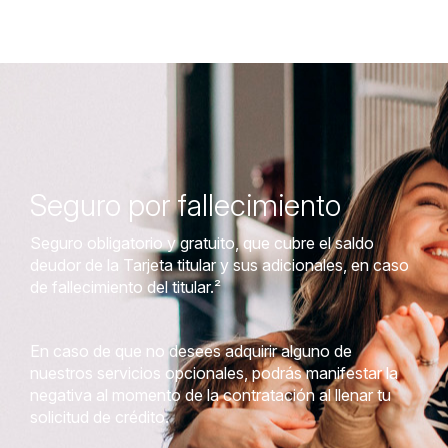
Seguro por fallecimiento
Seguro obligatorio y gratuito, que cubre el saldo
deudor de la Tarjeta titular y sus adicionales, en caso
de fallecimiento del titular.
²
En caso de que no desees adquirir alguno de
nuestros servicios opcionales, podrás manifestar la
negativa al momento de la contratación al llenar tu
solicitud de crédito.