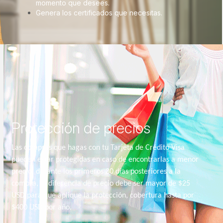
momento que desees.
Genera los certificados que necesitas.
Protección de precios
Las compras que hagas con tu Tarjeta de Crédito Visa
pueden estar protegidas en caso de encontrarlas a menor
precio, durante los primeros 30 días posteriores a la
compra, la diferencia de precio debe ser mayor de $25
USD para que aplique la protección, cobertura hasta por
$400 USD por año.