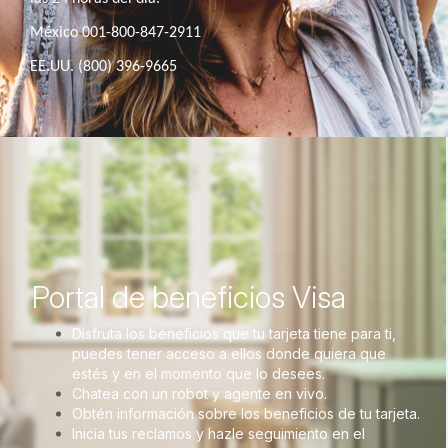
México 001-800-847-2911
EE.UU. (800) 396-9665
Portal de beneficios Visa
Disfruta los beneficios que tu tarjeta tiene para ti,
puedes tener acceso a ellos donde quiera que
estés y en el momento que lo desees.
Chatea con un robot y agente en vivo.
Obtén información sobre los beneficios de tu tarjeta.
Inicia tus reclamos y hazle seguimiento en el