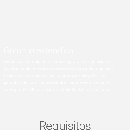
Garantía extendida
Extiende el período de reparación gratuita establecido en
la garantía de reparación escrita del fabricante original o
tienda hasta por un año en los productos elegibles con
garantías del fabricante de entre tres meses a tres años,
hasta por $1,000 USD por incidente $5,000 USD por año.
Requisitos