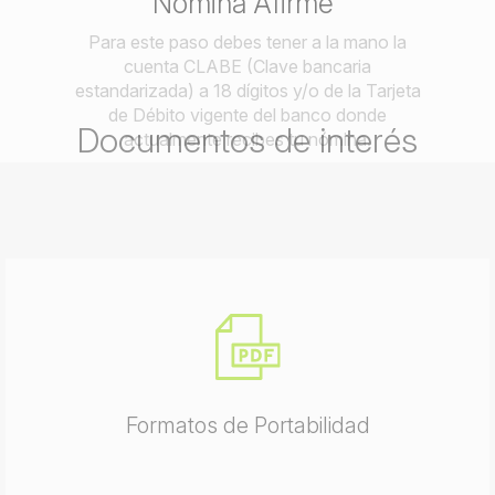
Nómina Afirme"
Para este paso debes tener a la mano la
cuenta CLABE (Clave bancaria
estandarizada) a 18 dígitos y/o de la Tarjeta
de Débito vigente del banco donde
Documentos de interés
actualmente recibes tu nómina.
Formatos de Portabilidad