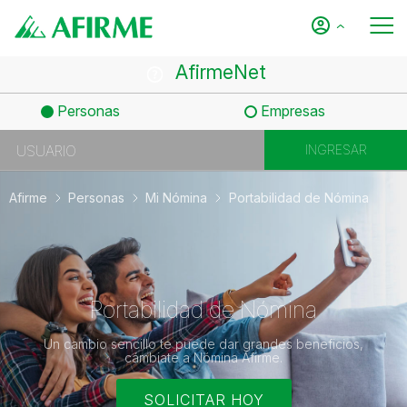
AfirmeNet
Personas
Empresas
Afirme
Personas
Mi Nómina
Portabilidad de Nómina
Portabilidad de Nómina
Un cambio sencillo te puede dar grandes beneficios,
cámbiate a Nómina Afirme.
SOLICITAR HOY