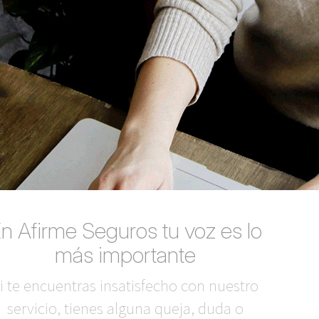
n Afirme Seguros tu voz es lo
más importante
i te encuentras insatisfecho con nuestro
servicio, tienes alguna queja, duda o