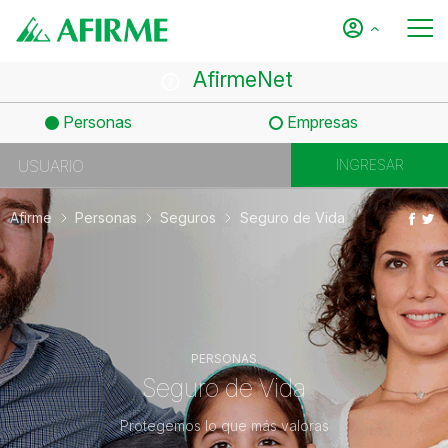
AfirmeNet
Personas
Empresas
Afirme
Personas
Seguros
Seguro de Vida
PERSONAS
Seguro de Vida
Protegemos lo que más valoras