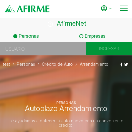
AfirmeNet
Personas
Empresas
test
Personas
Crédito de Auto
Arrendamiento
PERSONAS
Autoplazo Arrendamiento
Te ayudamos a obtener tu auto nuevo con un conveniente
crédito.