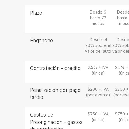
Desde 6
Desde
Plazo
hasta 72
hasta
meses
mes
Desde el
Desde
Enganche
20% sobre el
20% sob
valor del auto
valor de
2.5% + IVA
2.5% +
Contratación - crédito
(única)
(únic
$200 + IVA
$200 +
Penalización por pago
(por evento)
(por ev
tardío
$750 + IVA
$750 +
Gastos de
(única)
(únic
Preoriginación - gastos