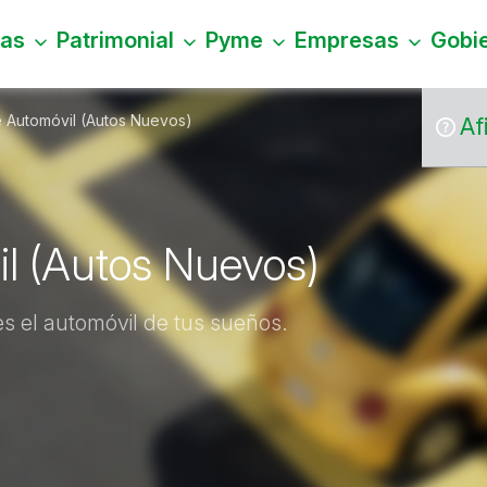
nas
Patrimonial
Pyme
Empresas
Gobi
e Automóvil (Autos Nuevos)
Af
il (Autos Nuevos)
es el automóvil de tus sueños.