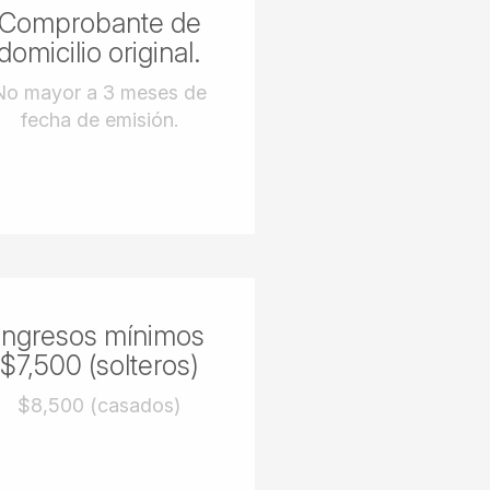
Comprobante de
domicilio original.
No mayor a 3 meses de
fecha de emisión.
Ingresos mínimos
$7,500 (solteros)
$8,500 (casados)