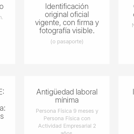
to
Identificación
original oficial
n.
vigente, con firma y
fotografía visible.
(o pasaporte)
E:
Antigüedad laboral
mínima
a:
Persona Física 9 meses y
es
Persona Física con
Actividad Empresarial 2
años.