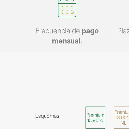
Frecuencia de
pago
Pla
mensual.
Premi
Premium
Esquemas
13.90
13.90%
NL