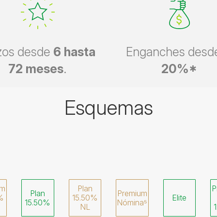
zos desde
6 hasta
Enganches desde
72 meses
.
20%*
Esquemas
um
Plan
P
Plan
Premium
%
15.50%
Elite
15.50%
Nómina⁵
NL