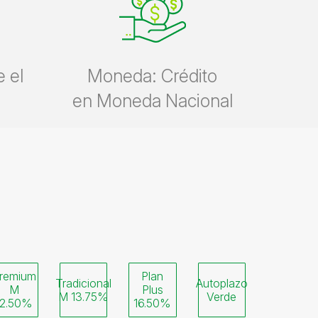
 el
Moneda: Crédito
en Moneda Nacional
remium
Plan
Tradicional
Autoplazo
M
Plus
M 13.75%
Verde
12.50%
16.50%