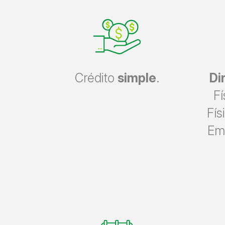
Crédito
simple
.
Di
Fí
Fís
Em