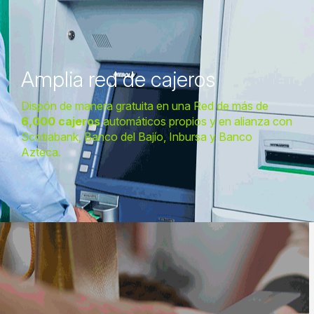
Amplia red de cajeros
Dispón de manera gratuita en una Red de más de
6,000 cajeros
automáticos propios y en alianza con
Scotiabank, Banco del Bajío, Inbursa y Banco
Azteca.