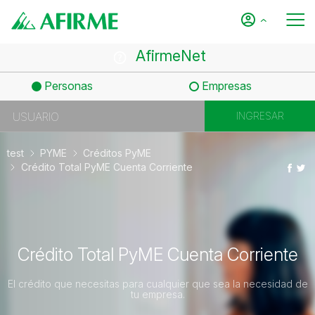
AfirmeNet
Personas
Empresas
test
PYME
Créditos PyME
Crédito Total PyME Cuenta Corriente
Crédito Total PyME Cuenta Corriente
El crédito que necesitas para cualquier que sea la necesidad de
tu empresa.