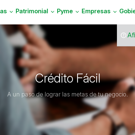
nas
Patrimonial
Pyme
Empresas
Gobi
Af
Crédito Fácil
A un paso de lograr las metas de tu negocio.