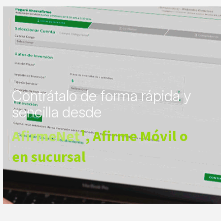
Contrátalo de forma rápida y
sencilla desde
AfirmeNet
¹, Afirme Móvil o
en sucursal