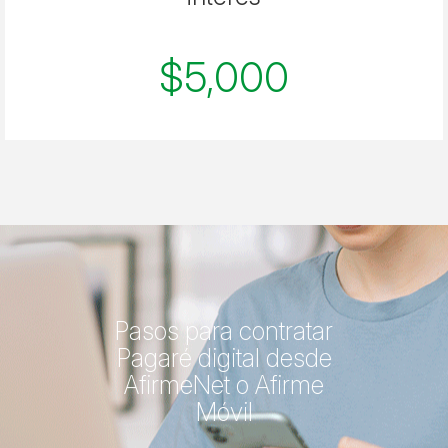
$5,000
Pasos para contratar
Pagaré digital desde
AfirmeNet o Afirme
Móvil