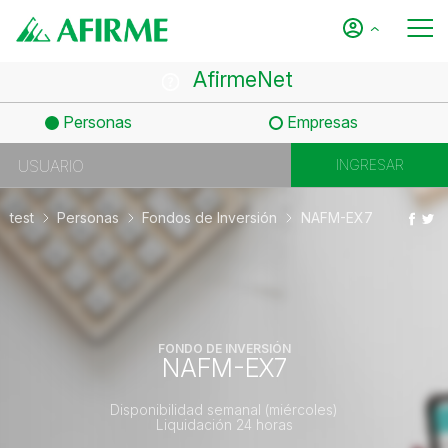
AfirmeNet
Personas
Empresas
test
Personas
Fondos de Inversión
NAFM-EX7
FONDO DE INVERSIÓN
NAFM-EX7
Disponibilidad semanal (miércoles)
Liquidación 24 horas