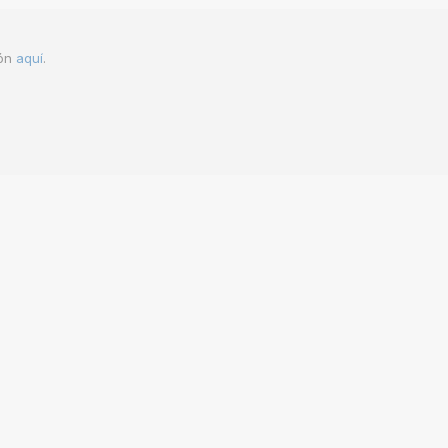
ión
aquí
.