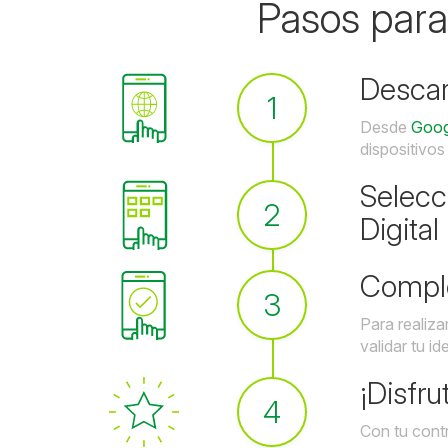
Pasos para 
Descar
1
Desde
Goog
dispositivo
Selecci
2
Digital
Comple
3
Para realiza
validar tu id
¡Disfru
4
Con tu cont