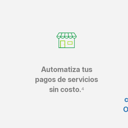
Automatiza tus
pagos de servicios
sin costo.
⁴
c
O