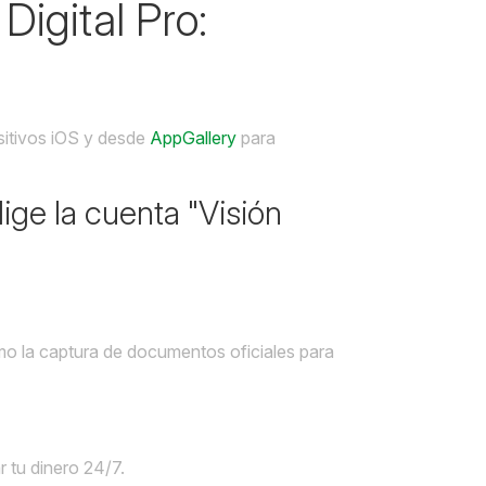
Digital Pro:
sitivos iOS y desde
AppGallery
para
lige la cuenta "Visión
omo la captura de documentos oficiales para
 tu dinero 24/7.