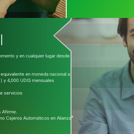
l
omento y en cualquier lugar desde
l equivalente en moneda nacional a
 ) y 4,000 UDIS mensuales
e servicios
s Afirme.
omo Cajeros Automáticos en Alianza
²