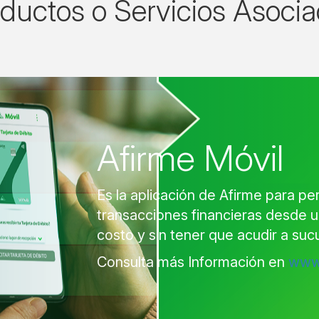
ductos o Servicios Asoci
Afirme Móvil
Es la aplicación de Afirme para pe
transacciones financieras desde un
costo y sin tener que acudir a suc
Consulta más Información en
www