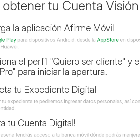
obtener tu Cuenta Visión 
ga la aplicación Afirme Móvil
le Play
para dispositivos Android, desde la
AppStore
en dispo
s Huawei.
ona el perfil "Quiero ser cliente" y e
 Pro" para iniciar la apertura.
ta tu Expediente Digital
r tu expediente te pediremos ingresar datos personales, así c
entidad.
ta tu Cuenta Digital!
raseña tendrás acceso a tu banca móvil dónde podrás manjerar