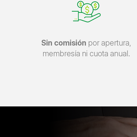
Sin comisión
por apertura,
membresía ni cuota anual.