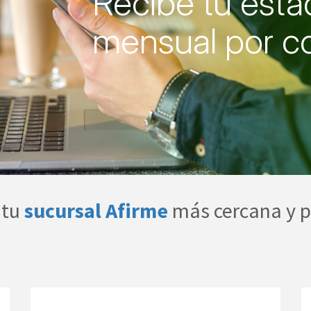
Recibe tu est
mensual por co
 tu
sucursal Afirme
más cercana y p