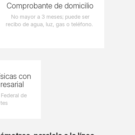
Comprobante de domicilio
No mayor a 3 meses; puede ser
recibo de agua, luz, gas o teléfono.
ísicas con
resarial
 Federal de
tes