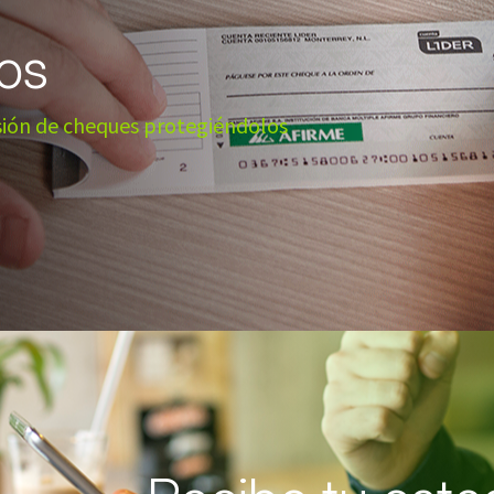
os
isión de cheques protegiéndolos