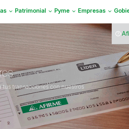
nas
Patrimonial
Pyme
Empresas
Gobi
s
Af
res
za tus transacciones con nuestros