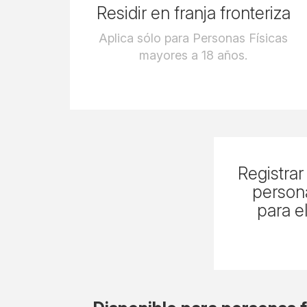
Residir en franja fronteriza
Aplica sólo para Personas Físicas
mayores a 18 años.
Registrar
person
para e