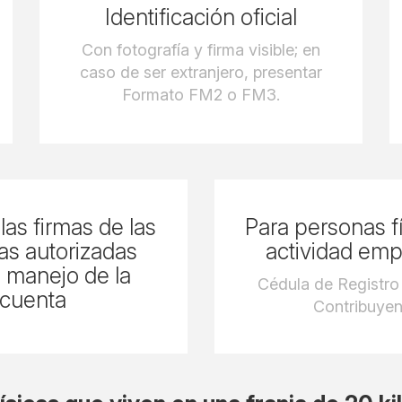
Identificación oficial
Con fotografía y firma visible; en
caso de ser extranjero, presentar
Formato FM2 o FM3.
 las firmas de las
Para personas f
as autorizadas
actividad emp
l manejo de la
Cédula de Registro
cuenta
Contribuyen