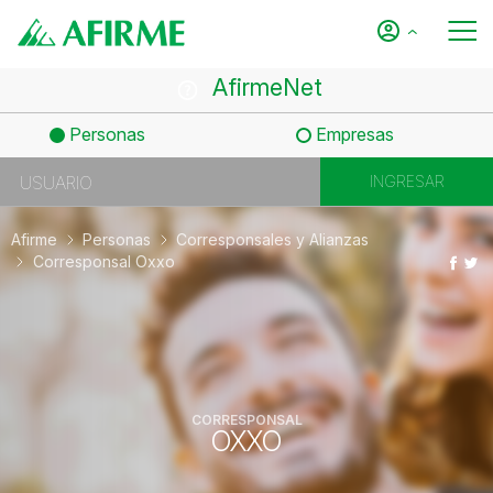
AfirmeNet
Personas
Empresas
Afirme
Personas
Corresponsales y Alianzas
Corresponsal Oxxo
CORRESPONSAL
OXXO