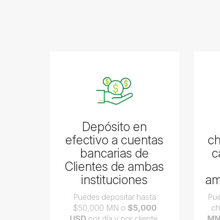
Depósito en
efectivo a cuentas
ch
bancarias de
c
Clientes de ambas
instituciones
am
Puedes depositar hasta
Pue
$50,000 MN o
$5,000
ch
USD
por día y por cliente.
M