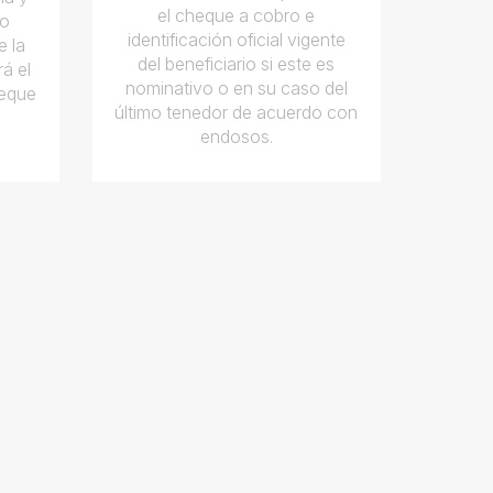
el cheque a cobro e
io
identificación oficial vigente
e la
del beneficiario si este es
rá el
nominativo o en su caso del
heque
último tenedor de acuerdo con
endosos.