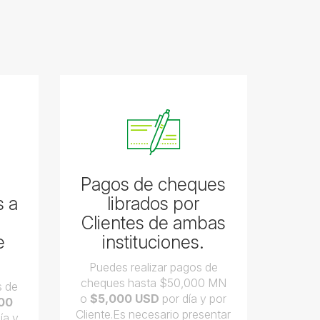
Pagos de cheques
s a
librados por
s
Clientes de ambas
e
instituciones.
Puedes realizar pagos de
cheques hasta $50,000 MN
s de
o
$5,000 USD
por día y por
00
Cliente.Es necesario presentar
ía y