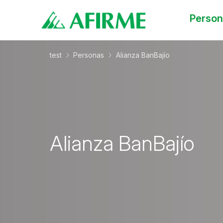
Perso
test
Personas
Alianza BanBajío
Alianza BanBajío