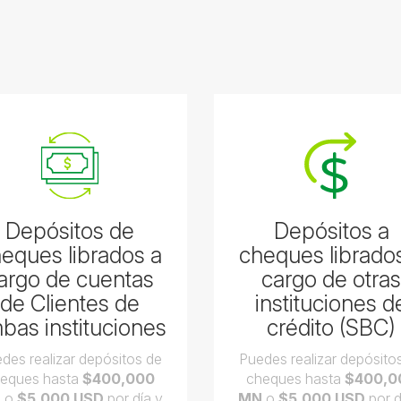
Depósitos de
Depósitos a
eques librados a
cheques librado
argo de cuentas
cargo de otra
de Clientes de
instituciones d
bas instituciones
crédito (SBC)
des realizar depósitos de
Puedes realizar depósito
eques hasta
$400,000
cheques hasta
$400,0
N
o
$5,000 USD
por día y
MN
o
$5,000 USD
por d