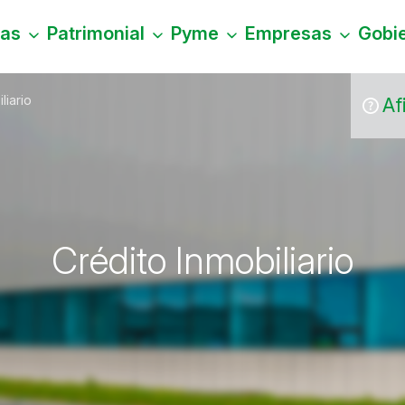
nas
Patrimonial
Pyme
Empresas
Gobi
liario
Af
Crédito Inmobiliario