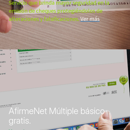
Servicio que brinda mayor seguridad en la
emisión de cheques protegiéndolos de
alteraciones y falsificaciones.
Ver más
AfirmeNet Múltiple básico
gratis.