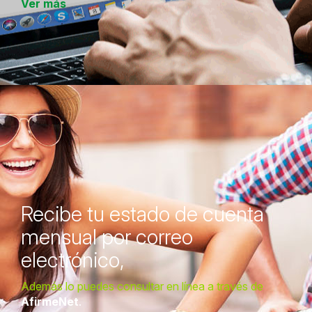
Ver más
Recibe tu estado de cuenta
mensual por correo
electrónico,
Además lo puedes consultar en línea a través de
AfirmeNet
.