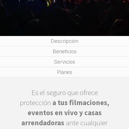
Descripción
Beneficios
Servicios
Planes
Es el seguro que ofrece
protección
a tus filmaciones,
eventos en vivo y casas
arrendadoras
ante cualquier