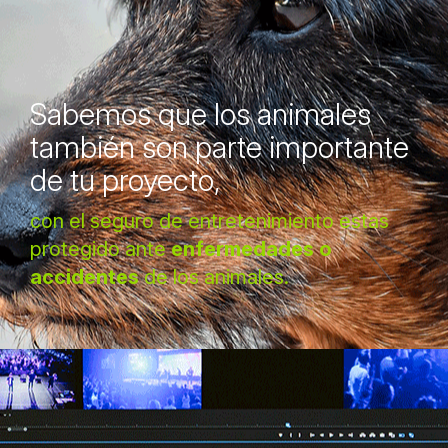
Sabemos que los animales
también son parte importante
de tu proyecto,
con el seguro de entretenimiento estas
protegido ante
enfermedades o
accidentes
de los animales.