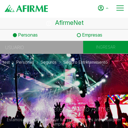
AfirmeNet
Personas
Empresas
test
Personas
Seguros
Seguro Entretenimiento
PERSONAS
Seguro Entretenimiento Afirme
Estamos aquí para asegurar tus producciones ante cualquier
imprevisto